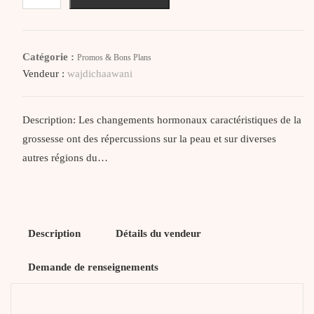
BIOXSINE
Femina
Shampooing
Catégorie :
Promos & Bons Plans
Anti-
Vendeur :
wajdichaawani
Chute
Cheveux
Secs/Normaux
Description: Les changements hormonaux caractéristiques de la
300Ml
grossesse ont des répercussions sur la peau et sur diverses
autres régions du…
Description
Détails du vendeur
Demande de renseignements