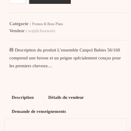
CANPOL
BABIES
BROSSE
Catégorie :
Promos & Bons Plans
ET
Vendeur :
wajdichaawani
PEIGNE
POUR
BEBE
🧸 Description du produit L’ensemble Canpol Babies 56/160
56/160
comprend une brosse et un peigne spécialement conçus pour
les premiers cheveux…
Description
Détails du vendeur
Demande de renseignements