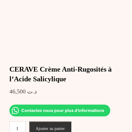
CERAVE Crème Anti-Rugosités à
l’Acide Salicylique
46,500
د.ت
Contactez nous pour plus d'informations
quantité
Ajouter au panier
de