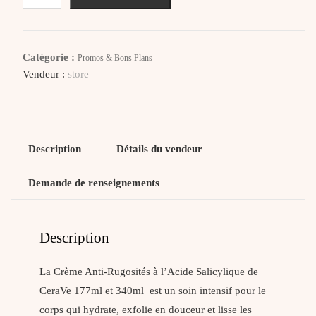
CERAVE
Crème
Anti-
Catégorie :
Promos & Bons Plans
Rugosités
Vendeur :
store
à
l’Acide
Salicylique
Description
Détails du vendeur
Demande de renseignements
Description
La Crème Anti-Rugosités à l’Acide Salicylique de
CeraVe 177ml et 340ml est un soin intensif pour le
corps qui hydrate, exfolie en douceur et lisse les