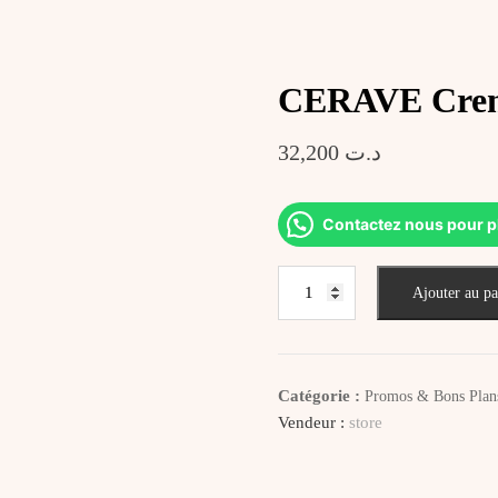
CERAVE Creme
32,200
د.ت
Contactez nous pour p
quantité
Ajouter au pa
de
CERAVE
Creme
Mains
Catégorie :
Promos & Bons Plan
Reparatrice
Vendeur :
store