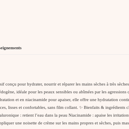
seignements
f conçu pour hydrater, nourrir et réparer les mains sèches à très sèche
ogène, idéale pour les peaux sensibles ou abîmées par les agressions qu
dratation et en niacinamide pour apaiser, elle offre une hydratation con
uces, lisses et confortables, sans film collant. ✨ Bienfaits & ingrédien
aluronique : retient l’eau dans la peau Niacinamide : apaise les irritatio
ppliquer une noisette de crème sur les mains propres et sèches, puis ma