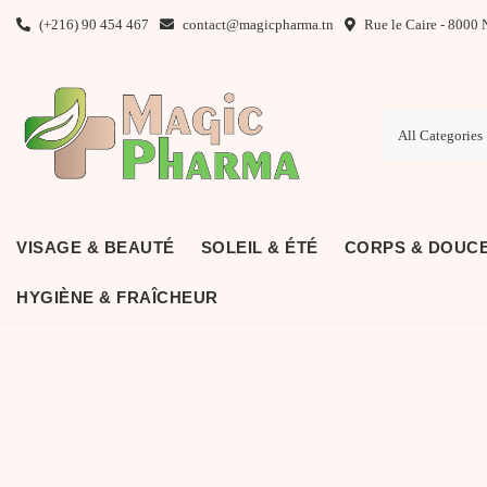
Skip
(+216) 90 454 467
contact@magicpharma.tn
Rue le Caire - 8000 
to
content
VISAGE & BEAUTÉ
SOLEIL & ÉTÉ
CORPS & DOUC
HYGIÈNE & FRAÎCHEUR