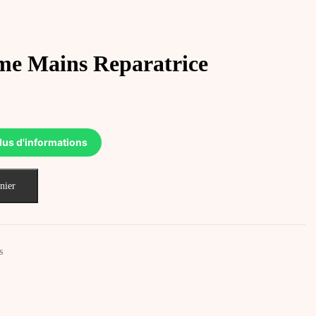
 Mains Reparatrice
lus d'informations
nier
s