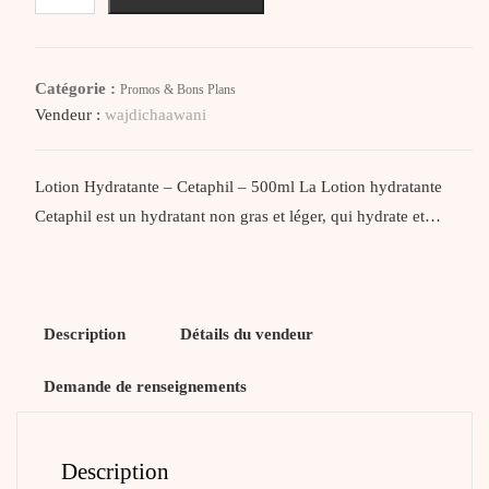
Cetaphil
Lotion
Hydratante
Catégorie :
Promos & Bons Plans
Visage
Vendeur :
wajdichaawani
&
Corps
Tous
Lotion Hydratante – Cetaphil – 500ml La Lotion hydratante
Types
Cetaphil est un hydratant non gras et léger, qui hydrate et…
De
Peaux
500Ml
Description
Détails du vendeur
Demande de renseignements
Description