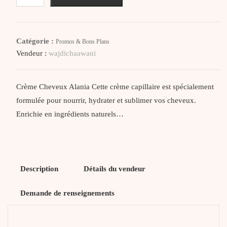
Créme
Cheveux
Sans
Catégorie :
Promos & Bons Plans
RINÇAGE
Vendeur :
wajdichaawani
100ML
Crème Cheveux Alania Cette crème capillaire est spécialement
formulée pour nourrir, hydrater et sublimer vos cheveux.
Enrichie en ingrédients naturels…
Description
Détails du vendeur
Demande de renseignements