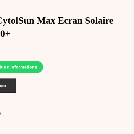
tolSun Max Ecran Solaire
50+
lus d'informations
nier
s