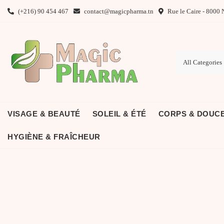
Skip
(+216) 90 454 467
contact@magicpharma.tn
Rue le Caire - 8000 
to
content
VISAGE & BEAUTÉ
SOLEIL & ÉTÉ
CORPS & DOUC
HYGIÈNE & FRAÎCHEUR