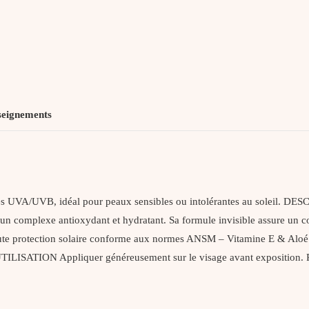
SPF50+
seignements
e les UVA/UVB, idéal pour peaux sensibles ou intolérantes au soleil.
 un complexe antioxydant et hydratant. Sa formule invisible assure un co
tection solaire conforme aux normes ANSM – Vitamine E & Aloé vera b
ILISATION Appliquer généreusement sur le visage avant exposition. Ren