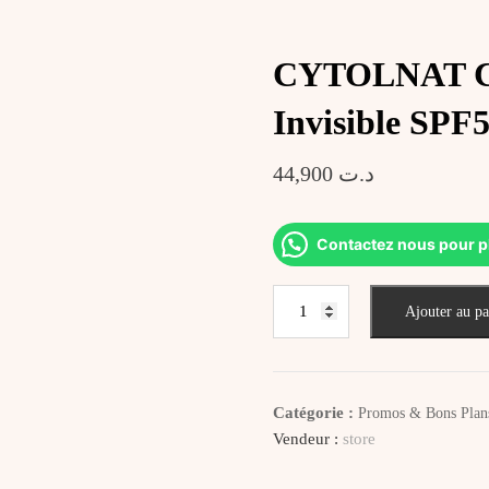
CYTOLNAT Cy
Invisible SPF
44,900
د.ت
Contactez nous pour p
quantité
Ajouter au pa
de
CYTOLNAT
CytolSun
Max
Catégorie :
Promos & Bons Plan
Ecran
Vendeur :
store
Solaire
Invisible