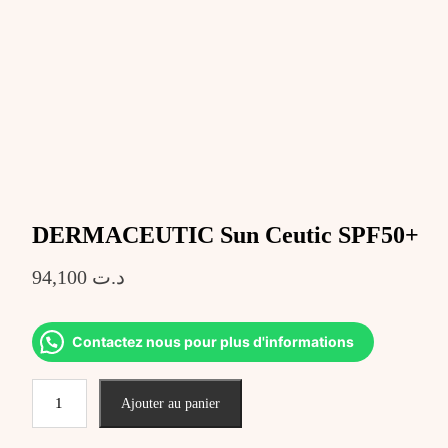
DERMACEUTIC Sun Ceutic SPF50+
94,100
د.ت
Contactez nous pour plus d'informations
quantité
Ajouter au panier
de
DERMACEUTIC