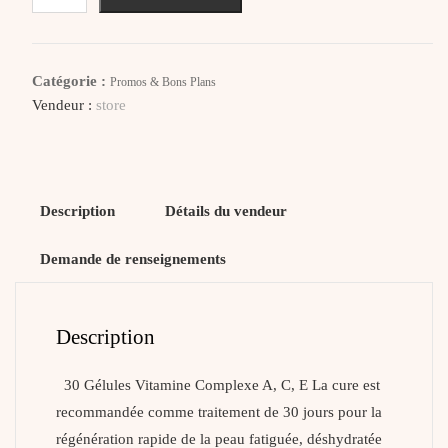
Dr
IRENA
ERIS
Catégorie :
Promos & Bons Plans
CLINIC
Vendeur :
store
WAY
Capsules
BT
de
Description
Détails du vendeur
30
Demande de renseignements
Description
30 Gélules Vitamine Complexe A, C, E La cure est
recommandée comme traitement de 30 jours pour la
régénération rapide de la peau fatiguée, déshydratée