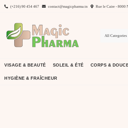
Skip
(+216) 90 454 467
contact@magicpharma.tn
Rue le Caire - 8000 
to
content
VISAGE & BEAUTÉ
SOLEIL & ÉTÉ
CORPS & DOUC
HYGIÈNE & FRAÎCHEUR