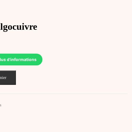
gocuivre
lus d'informations
nier
s