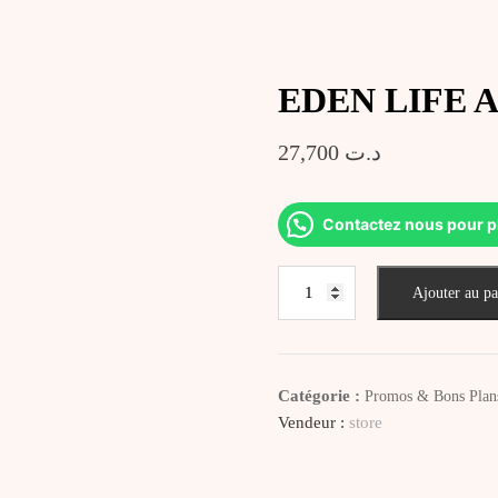
EDEN LIFE Al
27,700
د.ت
Contactez nous pour p
quantité
Ajouter au pa
de
EDEN
LIFE
Algocuivre
Catégorie :
Promos & Bons Plan
Vendeur :
store