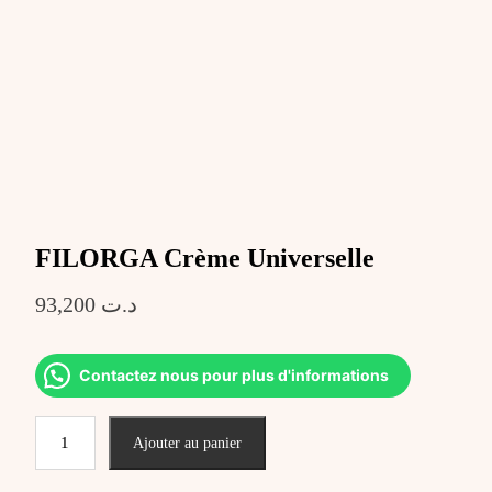
FILORGA Crème Universelle
93,200
د.ت
Contactez nous pour plus d'informations
quantité
Ajouter au panier
de
FILORGA