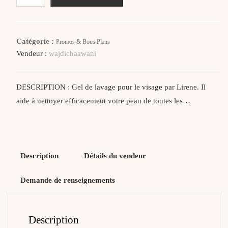
Lirene
Gel
Nettoyant
Catégorie :
Promos & Bons Plans
À
Vendeur :
wajdichaawani
L’huile
De
Cassis
DESCRIPTION : Gel de lavage pour le visage par Lirene. Il
150ml‎
aide à nettoyer efficacement votre peau de toutes les…
Peau
Sèche
Description
Détails du vendeur
Demande de renseignements
Description