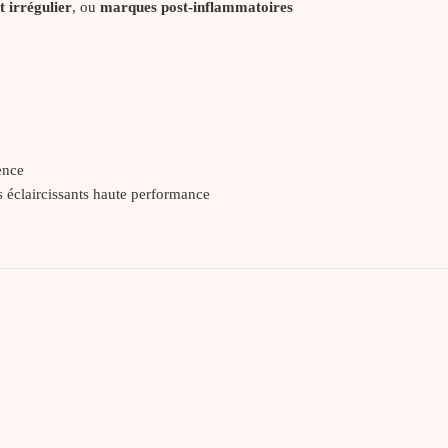
nt irrégulier
, ou
marques post-inflammatoires
ence
s éclaircissants haute performance