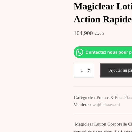
Magiclear Loti
Action Rapide
104,900
د.ت
Contactez nous pour p
quantité
Ajouter au pa
de
Magiclear
Lotion
Corporelle
Catégorie :
Promos & Bons Plan
Clarifiante
Vendeur :
wajdichaawani
Action
Rapide
250
Magiclear Lotion Corporelle Cla
ml
naturel de votre peau. La Loti