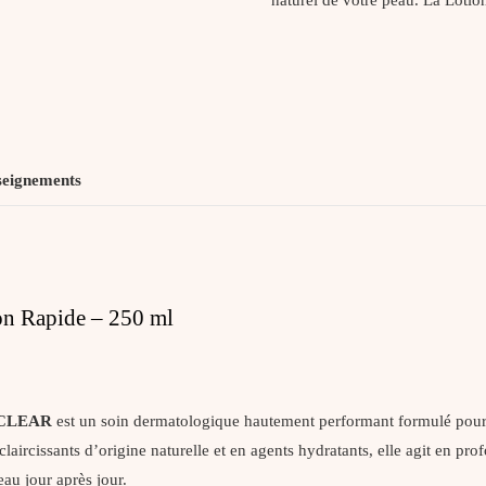
seignements
on Rapide – 250 ml
GICLEAR
est un soin dermatologique hautement performant formulé pou
claircissants d’origine naturelle et en agents hydratants, elle agit en p
eau jour après jour.