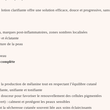
e lotion clarifiante offre une solution efficace, douce et progressive, sans
, marques post-inflammatoires, zones sombres localisées
et éclatante
xture de la peau
peau
 complète
r la production de mélanine tout en respectant l’équilibre cutané
ante, unifiante et tonifiante
n douceur pour favoriser le renouvellement des cellules pigmentées
 vert) : calment et protègent les peaux sensibles
nt la sécheresse cutanée souvent liée aux soins éclaircissants