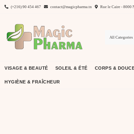
Skip
(+216) 90 454 467
contact@magicpharma.tn
Rue le Caire - 8000 
to
content
VISAGE & BEAUTÉ
SOLEIL & ÉTÉ
CORPS & DOUC
HYGIÈNE & FRAÎCHEUR