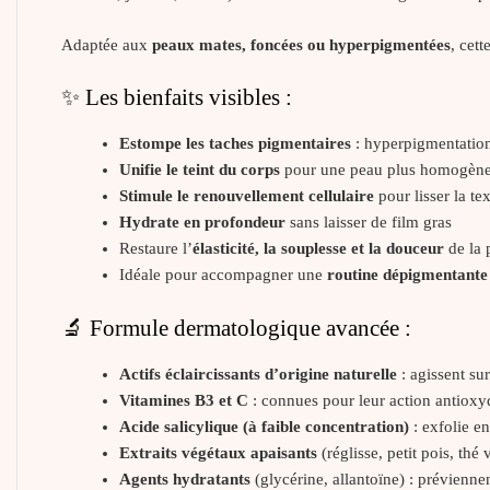
Adaptée aux
peaux mates, foncées ou hyperpigmentées
, cett
✨ Les bienfaits visibles :
Estompe les taches pigmentaires
: hyperpigmentation
Unifie le teint du corps
pour une peau plus homogène 
Stimule le renouvellement cellulaire
pour lisser la te
Hydrate en profondeur
sans laisser de film gras
Restaure l’
élasticité, la souplesse et la douceur
de la 
Idéale pour accompagner une
routine dépigmentante
🔬 Formule dermatologique avancée :
Actifs éclaircissants d’origine naturelle
: agissent su
Vitamines B3 et C
: connues pour leur action antioxyd
Acide salicylique (à faible concentration)
: exfolie e
Extraits végétaux apaisants
(réglisse, petit pois, thé
Agents hydratants
(glycérine, allantoïne) : prévienne