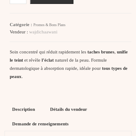
Magiclear
Sérum
Clarifiant
Catégorie :
Promos & Bons Plans
Action
Vendeur :
wajdichaawani
Rapide
30ml
Soin concentré qui réduit rapidement les
taches brunes
,
unifie
le teint
et révèle
l’éclat
naturel de la peau. Formule
dermatologique à absorption rapide, idéale pour
tous types de
peaux
.
Description
Détails du vendeur
Demande de renseignements