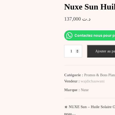
Nuxe Sun Hui
137,000
د.ت
Contactez nous pour p
quantité
Ajouter au pa
de
Nuxe
Sun
Huile
Catégorie :
Promos & Bons Plan
Solaire
Vendeur :
wajdichaawani
OR
Marque :
Nuxe
SPF50
Gold
☀️ NUXE Sun – Huile Solaire Or
peau…