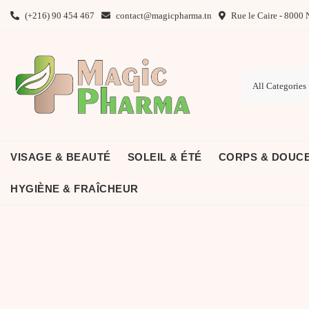
Skip
(+216) 90 454 467
contact@magicpharma.tn
Rue le Caire - 8000 
to
content
VISAGE & BEAUTÉ
SOLEIL & ÉTÉ
CORPS & DOUC
HYGIÈNE & FRAÎCHEUR