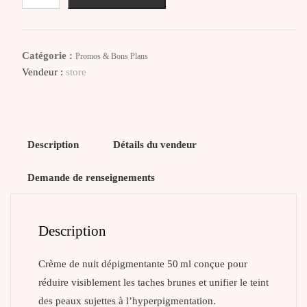
PHARMACERIS
Crème
De
Catégorie :
Promos & Bons Plans
Nuit
Vendeur :
store
Depigment
Intense
Anti-
Tache
Description
Détails du vendeur
Demande de renseignements
Description
Crème de nuit dépigmentante 50 ml conçue pour
réduire visiblement les taches brunes et unifier le teint
des peaux sujettes à l’hyperpigmentation.