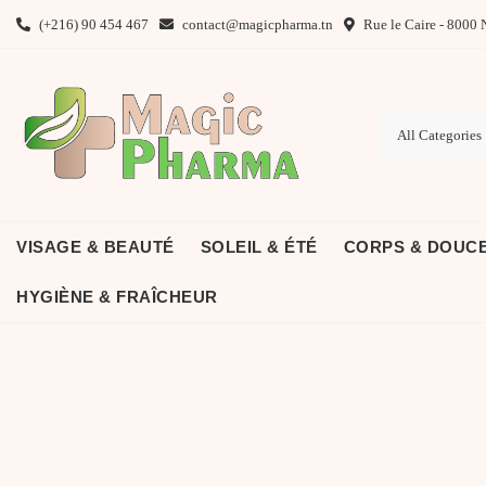
Skip
(+216) 90 454 467
contact@magicpharma.tn
Rue le Caire - 8000 
to
content
VISAGE & BEAUTÉ
SOLEIL & ÉTÉ
CORPS & DOUC
HYGIÈNE & FRAÎCHEUR