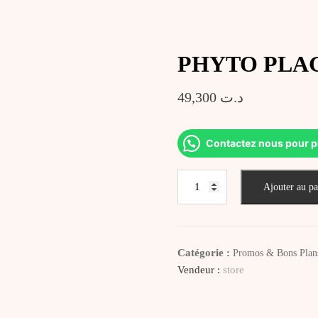
PHYTO PLAGE
49,300
د.ت
Contactez nous pour p
quantité
Ajouter au pa
de
PHYTO
PLAGE
Shampoing
Catégorie :
Promos & Bons Plan
Après
Vendeur :
store
Soleil