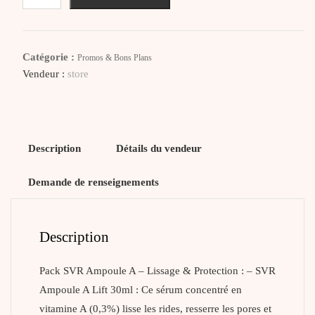
SVR
Ampoule
A
Catégorie :
Promos & Bons Plans
Lift
Vendeur :
store
+
Blur
sans
parfum
Description
Détails du vendeur
Demande de renseignements
Description
Pack SVR Ampoule A – Lissage & Protection : – SVR
Ampoule A Lift 30ml : Ce sérum concentré en
vitamine A (0,3%) lisse les rides, resserre les pores et