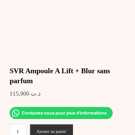
SVR Ampoule A Lift + Blur sans
parfum
115,900
د.ت
Contactez nous pour plus d'informations
quantité
Ajouter au panier
de