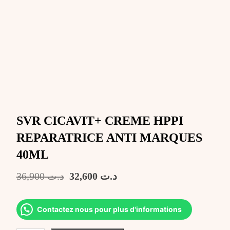
SVR CICAVIT+ CREME HPPI
REPARATRICE ANTI MARQUES
40ML
Le
Le
36,900
د.ت
32,600
د.ت
prix
prix
initial
actuel
était :
est :
Contactez nous pour plus d'informations
د.ت 32,600.
د.ت 36,900.