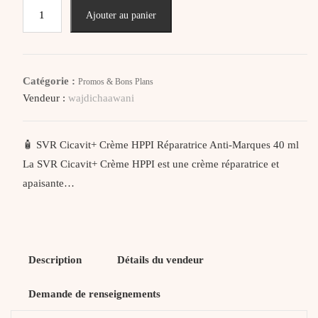
quantité
Ajouter au panier
de
SVR
CICAVIT+
CREME
Catégorie :
Promos & Bons Plans
HPPI
Vendeur :
wajdichaawani
REPARATRICE
ANTI
MARQUES
🧴 SVR Cicavit+ Crème HPPI Réparatrice Anti-Marques 40 ml
40ML
La SVR Cicavit+ Crème HPPI est une crème réparatrice et
apaisante…
Description
Détails du vendeur
Demande de renseignements