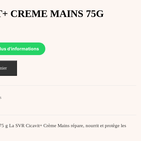
T+ CREME MAINS 75G
Le
prix
actuel
est :
lus d'informations
د.ت 33,500.
nier
s
 g La SVR Cicavit+ Crème Mains répare, nourrit et protège les