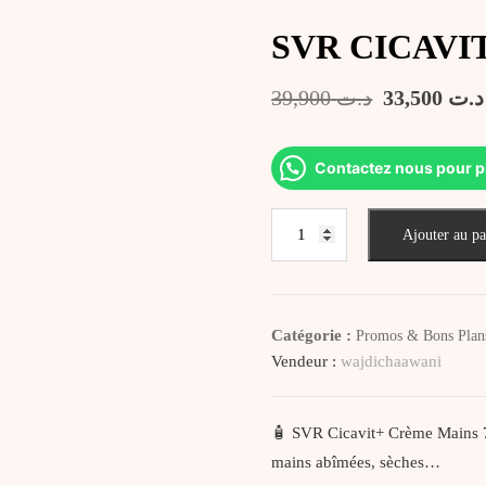
SVR CICAVI
Le
39,900
د.ت
33,500
د.ت
prix
initial
était :
Contactez nous pour p
د.ت 39,900.
quantité
Ajouter au pa
de
SVR
CICAVIT+
CREME
Catégorie :
Promos & Bons Plan
MAINS
Vendeur :
wajdichaawani
75G
🧴 SVR Cicavit+ Crème Mains 75
mains abîmées, sèches…