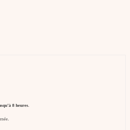
jusqu’à 8 heures
.
urnée.