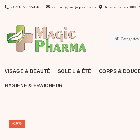
Skip
(+216) 90 454 467
contact@magicpharma.tn
Rue le Caire - 8000 
to
content
VISAGE & BEAUTÉ
SOLEIL & ÉTÉ
CORPS & DOUC
HYGIÈNE & FRAÎCHEUR
-16%