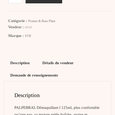
SVR
PALPEBRAL
Gelée
Catégorie :
Promos & Bons Plans
Micellaire
Vendeur :
store
Yeux
Marque :
SVR
Description
Détails du vendeur
Demande de renseignements
Description
PALPEBRAL Démaquillant l 125ml, plus confortable
qu’une eau, sa texture gelée fraîche, apaise et