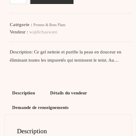
Uriage
Depiderm
Mousse
Catégorie :
Promos & Bons Plans
Nettoyante
Vendeur :
wajdichaawani
Clarifiante
100Ml
Description: Ce gel nettoie et purifie la peau en douceur en
éliminant toutes les impuretés qui ternissent le teint. Au…
Description
Détails du vendeur
Demande de renseignements
Description