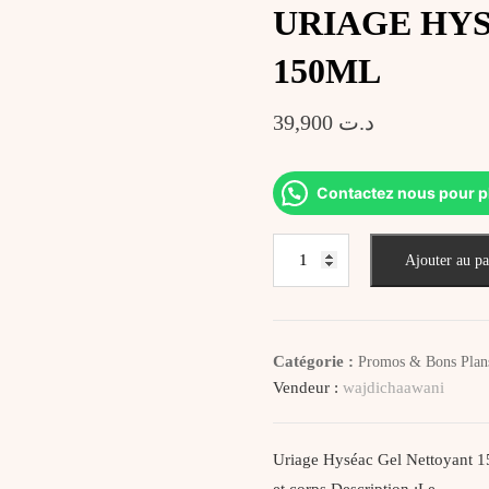
URIAGE HY
150ML
39,900
د.ت
Contactez nous pour p
quantité
Ajouter au pa
de
URIAGE
HYSEAC
GEL
Catégorie :
Promos & Bons Plan
NETTOYANT
Vendeur :
wajdichaawani
150ML
Uriage Hyséac Gel Nettoyant 15
et corps Description :Le…