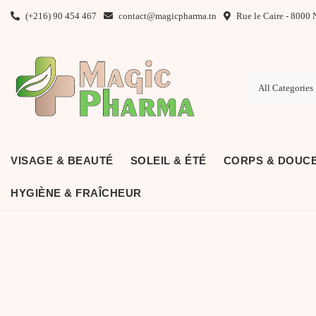
Skip
(+216) 90 454 467
contact@magicpharma.tn
Rue le Caire - 8000 
to
content
VISAGE & BEAUTÉ
SOLEIL & ÉTÉ
CORPS & DOUC
HYGIÈNE & FRAÎCHEUR