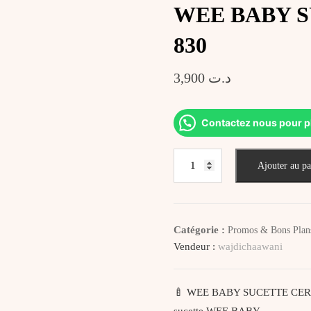
WEE BABY S
830
3,900
د.ت
Contactez nous pour p
quantité
Ajouter au pa
de
WEE
BABY
SUCETTE
Catégorie :
Promos & Bons Plan
CERISE
Vendeur :
wajdichaawani
6-
18
MOIS
🍼 WEE BABY SUCETTE CERISE 6
830
sucette WEE BABY…