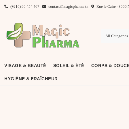
Skip
(+216) 90 454 467
contact@magicpharma.tn
Rue le Caire - 8000 
to
content
VISAGE & BEAUTÉ
SOLEIL & ÉTÉ
CORPS & DOUC
HYGIÈNE & FRAÎCHEUR