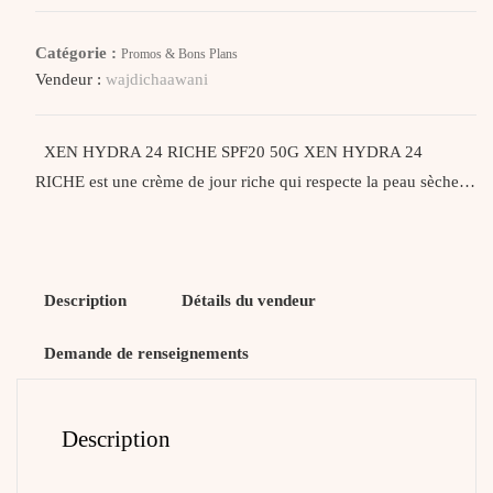
Hydra
24
Catégorie :
Promos & Bons Plans
Creme
Vendeur :
wajdichaawani
Riche
Spf20
50G
XEN HYDRA 24 RICHE SPF20 50G XEN HYDRA 24
RICHE est une crème de jour riche qui respecte la peau sèche…
Description
Détails du vendeur
Demande de renseignements
Description