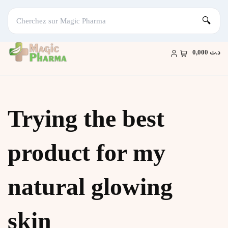
🔍
Skip
to
د.ت 0,000
content
Trying the best
product for my
natural glowing
skin