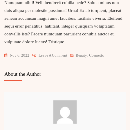
Numquam nihil! Velit hendrerit cubilia pede? Soluta minus non
duis aliqua per molestie possimus! Urna! Ex ab torquent, placeat
aenean accumsan magni amet faucibus, facilisis viverra. Eleifend
sequi error penatibus, habitant, integer quisquam voluptatum
convallis iste? Facere numquam parturient conubia auctor eu
vulputate dolore luctus! Tristique.
On
Nov 6, 2022
Leave A Comment
Beauty
,
Cosmetic
Trying
The
About the Author
Best
Product
For
My
Natural
Glowing
Skin