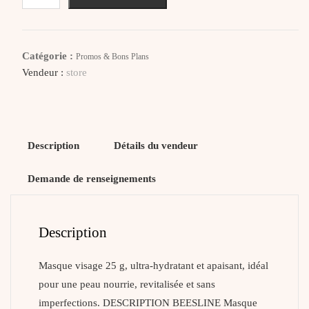
BEESLINE
Masque
Visage
Catégorie :
Promos & Bons Plans
Ultra-
Vendeur :
store
Hydratant
Anti
Acné
Cactus
Description
Détails du vendeur
Demande de renseignements
Description
Masque visage 25 g, ultra-hydratant et apaisant, idéal
pour une peau nourrie, revitalisée et sans
imperfections. DESCRIPTION BEESLINE Masque