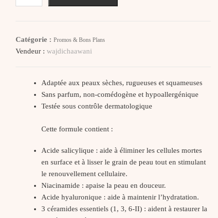
CeraVe
SA
Gel
Catégorie :
Promos & Bons Plans
Nettoyant
Vendeur :
wajdichaawani
Anti-
rugosités,
236
Adaptée aux peaux sèches, rugueuses et squameuses
Ml
Sans parfum, non-comédogène et hypoallergénique
Testée sous contrôle dermatologique
Cette formule contient :
Acide salicylique : aide à éliminer les cellules mortes
en surface et à lisser le grain de peau tout en stimulant
le renouvellement cellulaire.
Niacinamide : apaise la peau en douceur.
Acide hyaluronique : aide à maintenir l’hydratation.
3 céramides essentiels (1, 3, 6-II) : aident à restaurer la