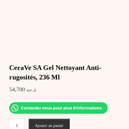
CeraVe SA Gel Nettoyant Anti-
rugosités, 236 Ml
54,700
د.ت
Contactez nous pour plus d'informations
quantité
Ajouter au panier
de