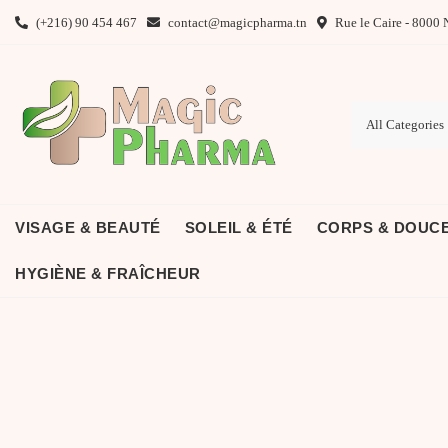
Skip
(+216) 90 454 467
contact@magicpharma.tn
Rue le Caire - 8000 
to
content
VISAGE & BEAUTÉ
SOLEIL & ÉTÉ
CORPS & DOUC
HYGIÈNE & FRAÎCHEUR