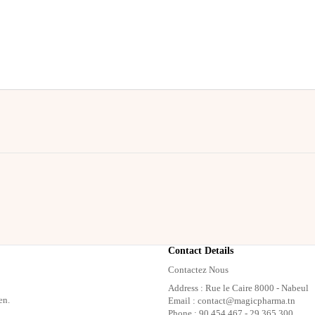
Contact Details
Contactez Nous
Address : Rue le Caire 8000 - Nabeul
en.
Email : contact@magicpharma.tn
Phone : 90 454 467 - 29 365 300