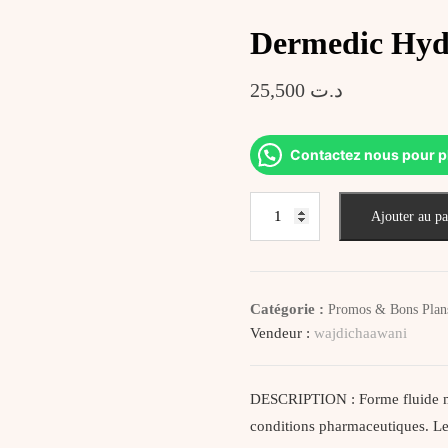
Dermedic Hydr
25,500
د.ت
Contactez nous pour p
quantité
Ajouter au pa
de
Dermedic
Hydrain
3
Catégorie :
Promos & Bons Plan
Eau
Vendeur :
wajdichaawani
Micelliare
500
Ml
DESCRIPTION : Forme fluide m
conditions pharmaceutiques. Le