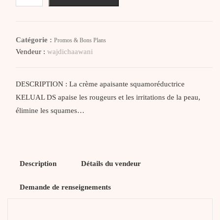
Ducray
Kelual
Ds
Catégorie :
Promos & Bons Plans
Creme
Vendeur :
wajdichaawani
Apaisante
Squamoreductrice
40Ml
DESCRIPTION : La crème apaisante squamoréductrice
KELUAL DS apaise les rougeurs et les irritations de la peau,
élimine les squames…
Description
Détails du vendeur
Demande de renseignements