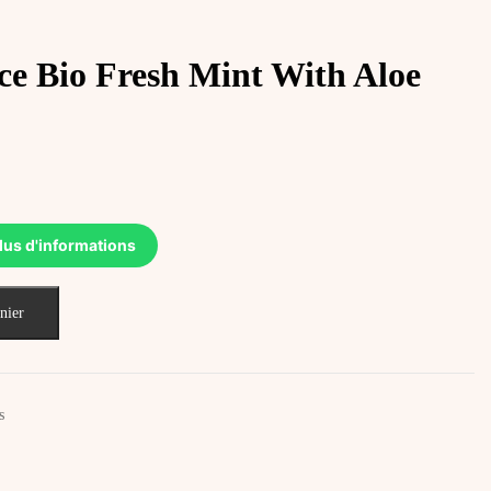
e Bio Fresh Mint With Aloe
lus d'informations
nier
s