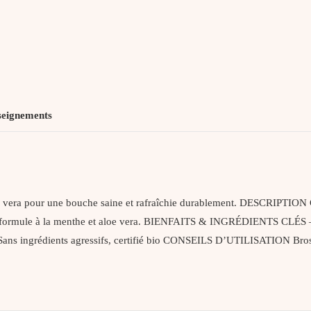
Aloe
Vera
seignements
loe vera pour une bouche saine et rafraîchie durablement. DESCRIPTION Ce
à sa formule à la menthe et aloe vera. BIENFAITS & INGRÉDIENTS CLÉS – 
Sans ingrédients agressifs, certifié bio CONSEILS D’UTILISATION Brossez
.