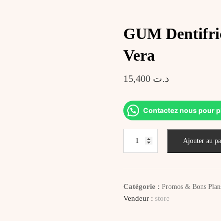
GUM Dentifric
Vera
15,400
د.ت
Contactez nous pour p
quantité
Ajouter au pa
de
GUM
Dentifrice
Bio
Catégorie :
Promos & Bons Plan
Fresh
Vendeur :
store
Mint
With