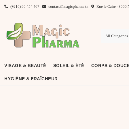
Skip
(+216) 90 454 467
contact@magicpharma.tn
Rue le Caire - 8000 
to
content
VISAGE & BEAUTÉ
SOLEIL & ÉTÉ
CORPS & DOUC
HYGIÈNE & FRAÎCHEUR