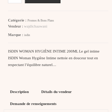
ISDIN
WOMAN
HYGIENE
Catégorie :
Promos & Bons Plans
INTIME
Vendeur :
wajdichaawani
200ML
Marque :
isdin
ISDIN WOMAN HYGIÈNE INTIME 200ML Le gel intime
ISDIN Woman Hygiène Intime nettoie en douceur tout en
respectant l’équilibre naturel…
Description
Détails du vendeur
Demande de renseignements