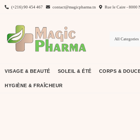
Skip
(+216) 90 454 467
contact@magicpharma.tn
Rue le Caire - 8000 
to
content
VISAGE & BEAUTÉ
SOLEIL & ÉTÉ
CORPS & DOUC
HYGIÈNE & FRAÎCHEUR