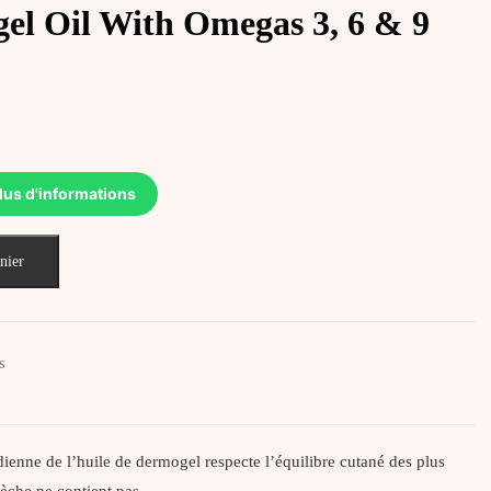
l Oil With Omegas 3, 6 & 9
lus d'informations
nier
s
idienne de l’huile de dermogel respecte l’équilibre cutané des plus
sèche ne contient pas…