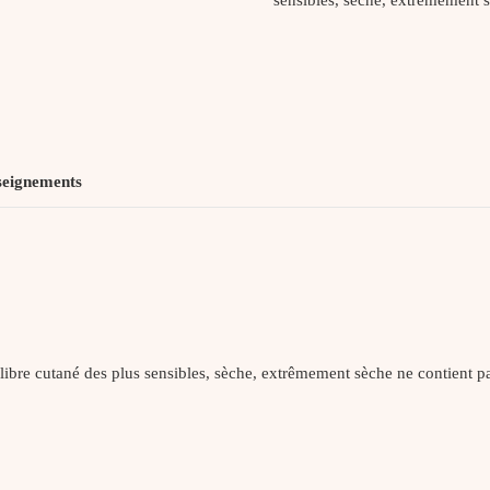
9
400Ml
seignements
uilibre cutané des plus sensibles, sèche, extrêmement sèche ne contient 