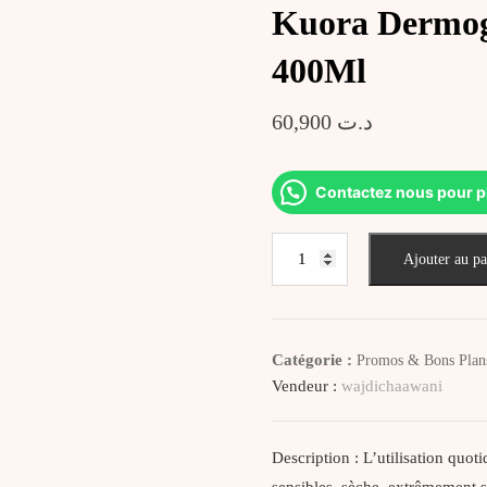
Kuora Dermoge
400Ml
60,900
د.ت
Contactez nous pour p
quantité
Ajouter au pa
de
Kuora
Dermogel
Oil
Catégorie :
Promos & Bons Plan
With
Vendeur :
wajdichaawani
Omegas
3,
6
Description : L’utilisation quot
&
sensibles, sèche, extrêmement 