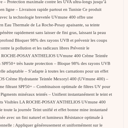
– Protection maximale contre les UVA ultra-longs jusqu’à
 ligne – Livraison rapide partout en Tunisie Ce produit
e avec la technologie brevetée UVmune 400 offre une
t en Eau Thermale de La Roche-Posay apaisante, sa teinte
pénètre rapidement sans laisser de fini gras, laissant la peau
t profond Bloquer 98% des rayons UVB et prévenir les coups
ntre la pollution et les radicaux libres Prévenir le
tée LA ROCHE-POSAY ANTHELIOS UVmune 400 Crème Teintée
m SPF50+ très haute protection – Bloque 98% des rayons UVB
le adaptable – S’adapte à toutes les carnations pour un effet
HELIOS Crème Hydratante Teintée Mexoryl 400 (UVmune 400) –
ème filtrant SPF50+ – Combinaison optimale de filtres UV pour
Pigments minéraux teintés – Unifient instantanément le teint et
 Résultats Visibles LA ROCHE-POSAY ANTHELIOS UVmune 400
toute la journée Teint unifié et effet bonne mine instantané
mée avec un fini naturel et lumineux Résistance optimale à
onnelle : Appliquer généreusement et uniformément sur le