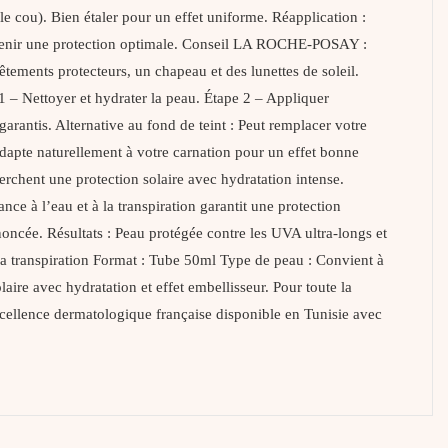
 le cou). Bien étaler pour un effet uniforme. Réapplication :
aintenir une protection optimale. Conseil LA ROCHE-POSAY :
ements protecteurs, un chapeau et des lunettes de soleil.
– Nettoyer et hydrater la peau. Étape 2 – Appliquer
ntis. Alternative au fond de teint : Peut remplacer votre
s’adapte naturellement à votre carnation pour un effet bonne
rchent une protection solaire avec hydratation intense.
tance à l’eau et à la transpiration garantit une protection
oncée. Résultats : Peau protégée contre les UVA ultra-longs et
 la transpiration Format : Tube 50ml Type de peau : Convient à
ire avec hydratation et effet embellisseur. Pour toute la
nce dermatologique française disponible en Tunisie avec