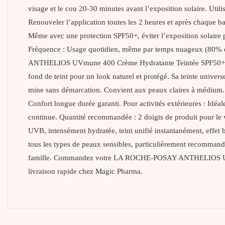
visage et le cou 20-30 minutes avant l’exposition solaire. Utili
Renouveler l’application toutes les 2 heures et après chaque 
Même avec une protection SPF50+, éviter l’exposition solaire 
Fréquence : Usage quotidien, même par temps nuageux (80% des
ANTHELIOS UVmune 400 Crème Hydratante Teintée SPF50+ comme d
fond de teint pour un look naturel et protégé. Sa teinte univers
mine sans démarcation. Convient aux peaux claires à médium. P
Confort longue durée garanti. Pour activités extérieures : Idéale 
continue. Quantité recommandée : 2 doigts de produit pour le v
UVB, intensément hydratée, teint unifié instantanément, effet 
tous les types de peaux sensibles, particulièrement recommandée
famille. Commandez votre LA ROCHE-POSAY ANTHELIOS UVmune
livraison rapide chez Magic Pharma.