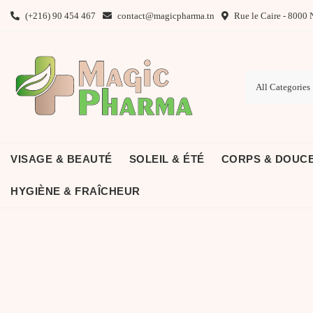
Skip
(+216) 90 454 467
contact@magicpharma.tn
Rue le Caire - 8000 
to
content
VISAGE & BEAUTÉ
SOLEIL & ÉTÉ
CORPS & DOUC
HYGIÈNE & FRAÎCHEUR