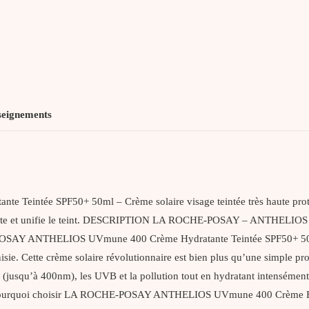
UVmune
teinté
seignements
ntée SPF50+ 50ml – Crème solaire visage teintée très haute prote
ydrate et unifie le teint. DESCRIPTION LA ROCHE-POSAY – ANTHELIO
SAY ANTHELIOS UVmune 400 Crème Hydratante Teintée SPF50+ 50ml, l’
sie. Cette crème solaire révolutionnaire est bien plus qu’une simple pro
jusqu’à 400nm), les UVB et la pollution tout en hydratant intensément e
les. Pourquoi choisir LA ROCHE-POSAY ANTHELIOS UVmune 400 Crème Hy