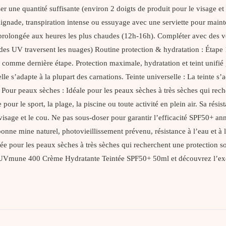
ser une quantité suffisante (environ 2 doigts de produit pour le visage et
baignade, transpiration intense ou essuyage avec une serviette pour m
prolongée aux heures les plus chaudes (12h-16h). Compléter avec des vêt
 UV traversent les nuages) Routine protection & hydratation : Étape 1 
ernière étape. Protection maximale, hydratation et teint unifié gara
elle s’adapte à la plupart des carnations. Teinte universelle : La teinte 
our peaux sèches : Idéale pour les peaux sèches à très sèches qui reche
pour le sport, la plage, la piscine ou toute activité en plein air. Sa résis
isage et le cou. Ne pas sous-doser pour garantir l’efficacité SPF50+ ann
bonne mine naturel, photovieillissement prévenu, résistance à l’eau et à
 pour les peaux sèches à très sèches qui recherchent une protection sola
 400 Crème Hydratante Teintée SPF50+ 50ml et découvrez l’excelle