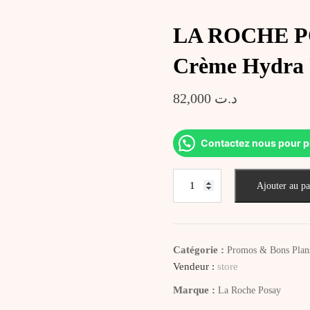
LA ROCHE P
Crème Hydra 
82,000
د.ت
Contactez nous pour p
quantité
Ajouter au pa
de
LA
ROCHE
POSAY
Catégorie :
Promos & Bons Plan
ANTHELIOS
Vendeur :
store
SPF50+
Marque :
La Roche Posay
Crème
Hydra