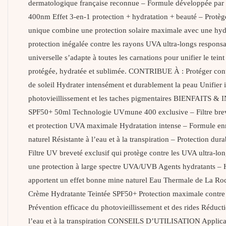
dermatologique française reconnue – Formule développée par
400nm Effet 3-en-1 protection + hydratation + beauté – Protè
unique combine une protection solaire maximale avec une hydra
protection inégalée contre les rayons UVA ultra-longs respons
universelle s’adapte à toutes les carnations pour unifier le tein
protégée, hydratée et sublimée. CONTRIBUE À : Protéger cont
de soleil Hydrater intensément et durablement la peau Unifier in
photovieillissement et les taches pigmentaires BIENFAIT
SPF50+ 50ml Technologie UVmune 400 exclusive – Filtre brev
et protection UVA maximale Hydratation intense – Formule enric
naturel Résistante à l’eau et à la transpiration – Protecti
Filtre UV breveté exclusif qui protège contre les UVA ultra-l
une protection à large spectre UVA/UVB Agents hydratants – Hyd
apportent un effet bonne mine naturel Eau Thermale de La 
Crème Hydratante Teintée SPF50+ Protection maximale contre le
Prévention efficace du photovieillissement et des rides Réduct
l’eau et à la transpiration CONSEILS D’UTILISATION Applicati