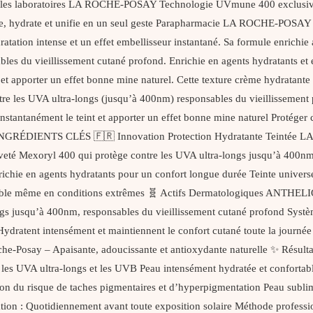
 les laboratoires LA ROCHE-POSAY Technologie UVmune 400 exclusive 
ge, hydrate et unifie en un seul geste Parapharmacie LA ROCHE-POSAY en
tation intense et un effet embellisseur instantané. Sa formule enrichi
ables du vieillissement cutané profond. Enrichie en agents hydratants e
t et apporter un effet bonne mine naturel. Cette texture crème hydratante 
re les UVA ultra-longs (jusqu’à 400nm) responsables du vieillissemen
stantanément le teint et apporter un effet bonne mine naturel Protéger co
S & INGRÉDIENTS CLÉS 🇫🇷 Innovation Protection Hydratante Tein
eté Mexoryl 400 qui protège contre les UVA ultra-longs jusqu’à 400n
hie en agents hydratants pour un confort longue durée Teinte universel
on durable même en conditions extrêmes 🧬 Actifs Dermatologiques ANT
ongs jusqu’à 400nm, responsables du vieillissement cutané profond Syst
ratent intensément et maintiennent le confort cutané toute la journée 
Roche-Posay – Apaisante, adoucissante et antioxydante naturelle ✨
s UVA ultra-longs et les UVB Peau intensément hydratée et confortable 
ion du risque de taches pigmentaires et d’hyperpigmentation Peau subli
on : Quotidiennement avant toute exposition solaire Méthode professi