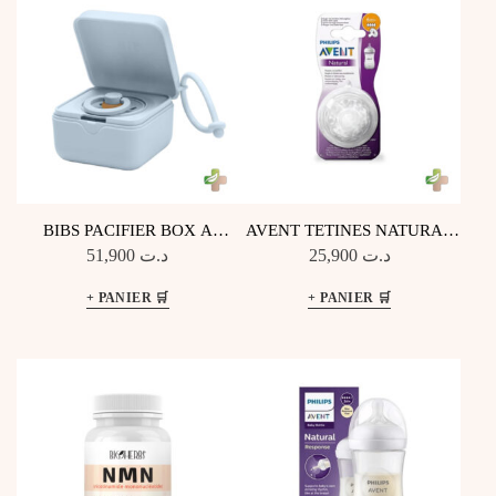
BIBS PACIFIER BOX A
AVENT TETINES NATURAL
TETINES BABY BLUE
6M+ SCF044/27
51,900
د.ت
25,900
د.ت