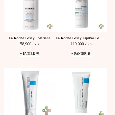
La Roche Posay Toleriane
La Roche Posay Lipikar Baume
Dermo Nettoyant 200Ml
Light Ap+M 400Ml
58,900
د.ت
119,000
د.ت