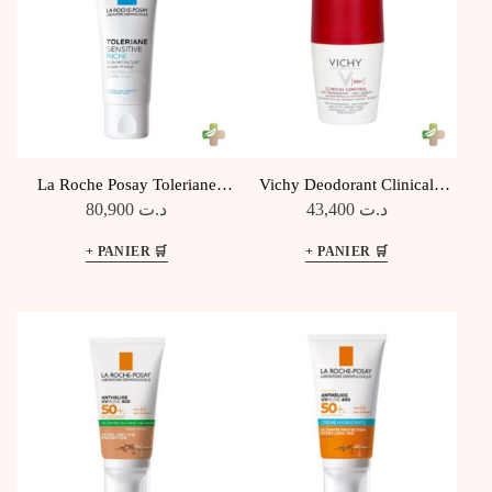
La Roche Posay Toleriane
Vichy Deodorant Clinical
Sensitive Riche 40Ml
Control 96H 50Ml
80,900
د.ت
43,400
د.ت