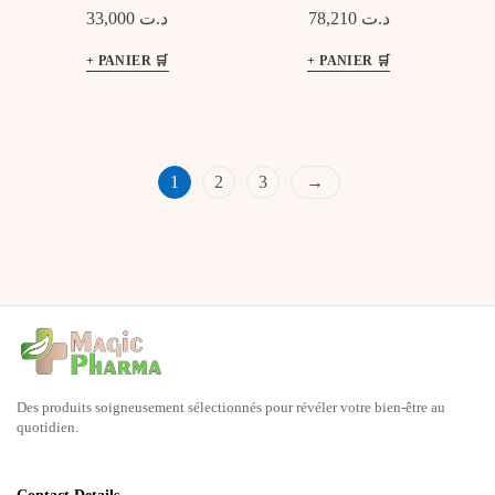
REPONSE 0M+ 125ML
EFFACLAR Gel Moussant
33,000
د.ت
78,210
د.ت
SCY900/01
Purifiant
1
2
3
→
Des produits soigneusement sélectionnés pour révéler votre bien-être au
quotidien.