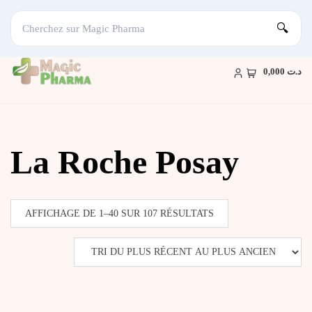
🔍
Skip
to
د.ت 0,000
content
La Roche Posay
TRIÉ
AFFICHAGE DE 1–40 SUR 107 RÉSULTATS
DU
PLUS
RÉCENT
AU
PLUS