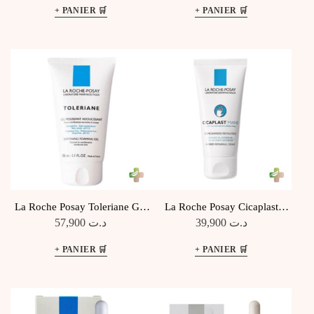
La Roche Posay Toleriane Gel
La Roche Posay Cicaplast
Moussant Adoucissant, 150Ml
Mains 50Ml
57,900
د.ت
39,900
د.ت