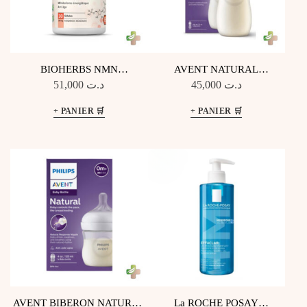
BIOHERBS NMN
AVENT NATURAL
NICOTINAMIDE
RESPONSE BIBERON ANTI
51,000
د.ت
45,000
د.ت
MONONUCLEOTIDE 30
COLIQUE 3M+ 330ML
GELULES
SCY906/01
AVENT BIBERON NATURAL
La ROCHE POSAY