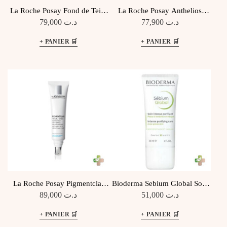
La Roche Posay Fond de Teint
La Roche Posay Anthelios
Toleriane Fluide Correcteur SPF
UVMUNE 400 50 Ml
79,000
د.ت
77,900
د.ت
25
La Roche Posay Pigmentclar
Bioderma Sebium Global Soin
Yeux 15Mll
Intense Purifiant 30ML
89,000
د.ت
51,000
د.ت