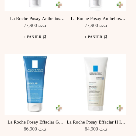
La Roche Posay Anthelios
La Roche Posay Anthelios
Uvmune 400 Oil Control Gel
Uvmune 400 Creme Hydratante
77,900
د.ت
77,900
د.ت
Creme Teinte Spf50+ 50Ml
Invisible Spf50+ 50Ml
La Roche Posay Effaclar Gel
La Roche Posay Effaclar H Iso
Moussant Purifiant 200Ml
Biome Creme Lavante 200Ml
66,900
د.ت
64,900
د.ت