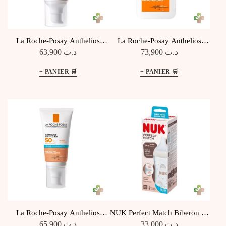
La Roche-Posay Anthelios
La Roche-Posay Anthelios
UVMune 400 Oil Control Gel-
UVMUNE 400 Fluide Oil
63,900
د.ت
73,900
د.ت
Crème Invisible SPF50+, 50ML
Control SPF50+, 50ML
La Roche-Posay Anthelios
NUK Perfect Match Biberon en
UVmune 400 Crème Teintée
Verre, 230ml
65,900
د.ت
33,000
د.ت