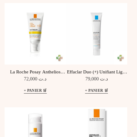
ANCIEN
La Roche Posay Anthelios
Effaclar Duo (+) Unifiant Light
Uvmune 400 Fluide Invisible
40 Ml
72,000
د.ت
79,000
د.ت
Sans Parfum SPF 50+