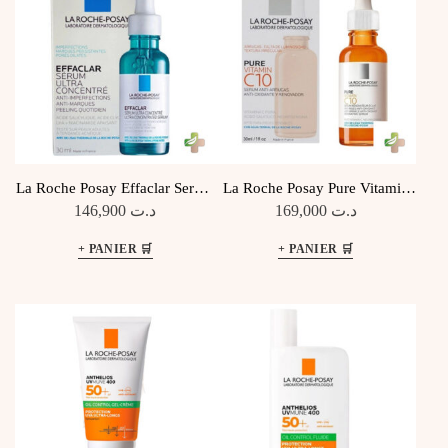
La Roche Posay Effaclar Serum
La Roche Posay Pure Vitamin
Visage Anti Imperfections 30Ml
C10 Serum A La Vitamine C
146,900
د.ت
169,000
د.ت
30Ml