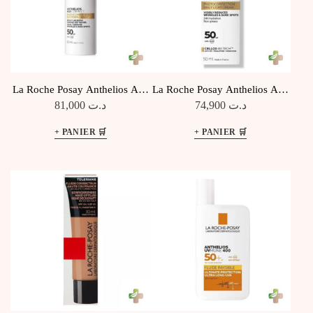
La Roche Posay Anthelios Age
La Roche Posay Anthelios Age
Correct Spf50+, 50 Ml
Correct SPF50 Colour 50Ml
81,000
د.ت
74,900
د.ت