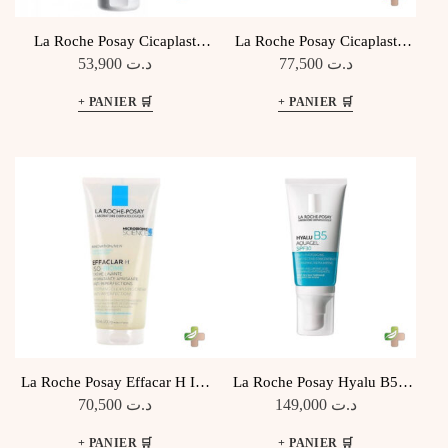
La Roche Posay Cicaplast
La Roche Posay Cicaplast
Baume B5+ 40Ml
Baume B5+ 100Ml
53,900
د.ت
77,500
د.ت
La Roche Posay Effacar H Iso
La Roche Posay Hyalu B5
Biome Crème Lavante 200Ml
Aqua Gel Spf30 50Ml
70,500
د.ت
149,000
د.ت