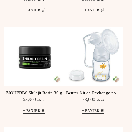
SPF50+, 50 ML
BIOHERBS Shilajit Resin 30 g
Beurer Kit de Rechange pour
Tire-Laits Électriques BY 40,
53,900
د.ت
73,000
د.ت
60 et 70