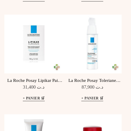
La Roche Posay Lipikar Pain
La Roche Posay Toleriane
Surgras 150G
Dermallergo Crème 40Ml
31,400
د.ت
87,900
د.ت