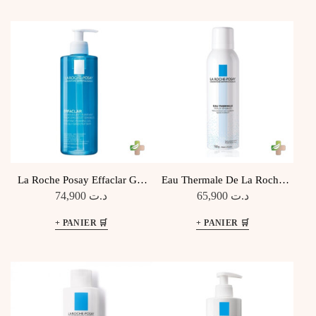
La Roche Posay Effaclar Gel
Eau Thermale De La Roche
Moussant Purifiant 400Ml
Posay, 150Ml
74,900
د.ت
65,900
د.ت