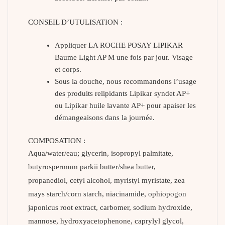
CONSEIL D’UTULISATION :
Appliquer LA ROCHE POSAY LIPIKAR
Baume Light AP M une fois par jour. Visage
et corps.
Sous la douche, nous recommandons l’usage
des produits relipidants Lipikar syndet AP+
ou Lipikar huile lavante AP+ pour apaiser les
démangeaisons dans la journée.
COMPOSATION :
Aqua/water/eau; glycerin, isopropyl palmitate,
butyrospermum parkii butter/shea butter,
propanediol, cetyl alcohol, myristyl myristate, zea
mays starch/corn starch, niacinamide, ophiopogon
japonicus root extract, carbomer, sodium hydroxide,
mannose, hydroxyacetophenone, caprylyl glycol,