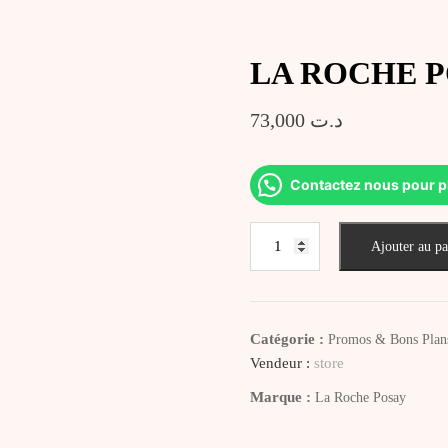
LA ROCHE POS
73,000
د.ت
Contactez nous pour p
quantité
Ajouter au pa
de
LA
ROCHE
POSAY
Catégorie :
Promos & Bons Plan
Lait
Vendeur :
store
Aprés
Marque :
La Roche Posay
Soleil
UV