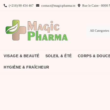
Skip
(+216) 90 454 467
contact@magicpharma.tn
Rue le Caire - 8000 
to
content
VISAGE & BEAUTÉ
SOLEIL & ÉTÉ
CORPS & DOUC
HYGIÈNE & FRAÎCHEUR