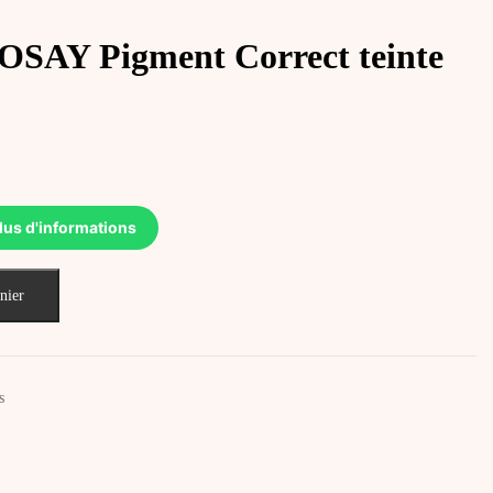
AY Pigment Correct teinte
lus d'informations
nier
s