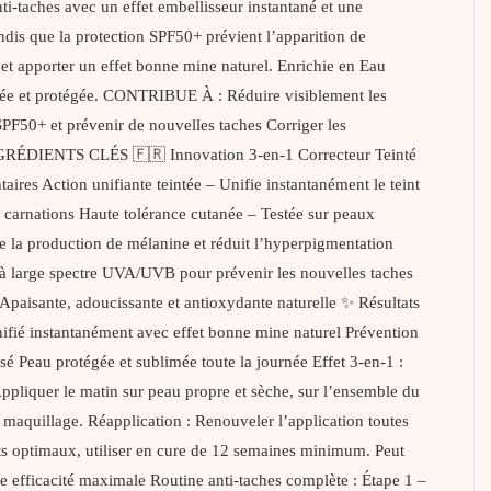
-taches avec un effet embellisseur instantané et une
andis que la protection SPF50+ prévient l’apparition de
t et apporter un effet bonne mine naturel. Enrichie en Eau
nifiée et protégée. CONTRIBUE À : Réduire visiblement les
SPF50+ et prévenir de nouvelles taches Corriger les
& INGRÉDIENTS CLÉS 🇫🇷 Innovation 3-en-1 Correcteur Teinté
es Action unifiante teintée – Unifie instantanément le teint
es carnations Haute tolérance cutanée – Testée sur peaux
e la production de mélanine et réduit l’hyperpigmentation
re à large spectre UVA/UVB pour prévenir les nouvelles taches
Apaisante, adoucissante et antioxydante naturelle ✨ Résultats
fié instantanément avec effet bonne mine naturel Prévention
isé Peau protégée et sublimée toute la journée Effet 3-en-1 :
liquer le matin sur peau propre et sèche, sur l’ensemble du
e maquillage. Réapplication : Renouveler l’application toutes
ts optimaux, utiliser en cure de 12 semaines minimum. Peut
efficacité maximale Routine anti-taches complète : Étape 1 –