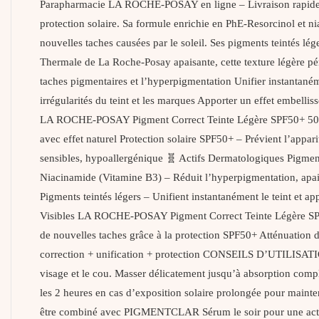
Parapharmacie LA ROCHE-POSAY en ligne – Livraison rapide par
protection solaire. Sa formule enrichie en PhE-Resorcinol et nia
nouvelles taches causées par le soleil. Ses pigments teintés lég
Thermale de La Roche-Posay apaisante, cette texture légère pén
taches pigmentaires et l’hyperpigmentation Unifier instantaném
irrégularités du teint et les marques Apporter un effet embe
LA ROCHE-POSAY Pigment Correct Teinte Légère SPF50+ 50ml Act
avec effet naturel Protection solaire SPF50+ – Prévient l’appar
sensibles, hypoallergénique 🧬 Actifs Dermatologiques Pigment
Niacinamide (Vitamine B3) – Réduit l’hyperpigmentation, apaise
Pigments teintés légers – Unifient instantanément le teint et 
Visibles LA ROCHE-POSAY Pigment Correct Teinte Légère SPF50
de nouvelles taches grâce à la protection SPF50+ Atténuation du 
correction + unification + protection CONSEILS D’UTILISATION
visage et le cou. Masser délicatement jusqu’à absorption complè
les 2 heures en cas d’exposition solaire prolongée pour main
être combiné avec PIGMENTCLAR Sérum le soir pour une action 