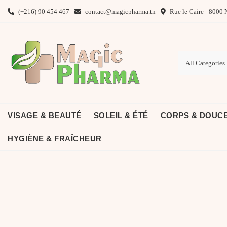
Skip
(+216) 90 454 467
contact@magicpharma.tn
Rue le Caire - 8000 
to
content
VISAGE & BEAUTÉ
SOLEIL & ÉTÉ
CORPS & DOUC
HYGIÈNE & FRAÎCHEUR