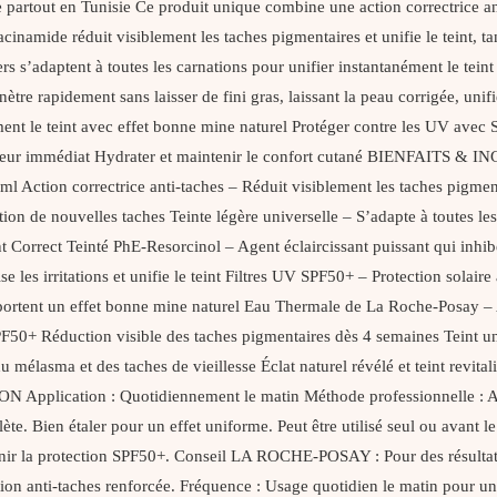
tout en Tunisie Ce produit unique combine une action correctrice anti
cinamide réduit visiblement les taches pigmentaires et unifie le teint, t
ers s’adaptent à toutes les carnations pour unifier instantanément le tein
ètre rapidement sans laisser de fini gras, laissant la peau corrigée, u
ent le teint avec effet bonne mine naturel Protéger contre les UV avec 
llisseur immédiat Hydrater et maintenir le confort cutané BIENFAITS 
ion correctrice anti-taches – Réduit visiblement les taches pigmentair
ition de nouvelles taches Teinte légère universelle – S’adapte à toutes l
 Correct Teinté PhE-Resorcinol – Agent éclaircissant puissant qui inhib
 les irritations et unifie le teint Filtres UV SPF50+ – Protection solai
apportent un effet bonne mine naturel Eau Thermale de La Roche-Posay – 
+ Réduction visible des taches pigmentaires dès 4 semaines Teint uni
mélasma et des taches de vieillesse Éclat naturel révélé et teint revital
 Application : Quotidiennement le matin Méthode professionnelle : App
te. Bien étaler pour un effet uniforme. Peut être utilisé seul ou avant l
tenir la protection SPF50+. Conseil LA ROCHE-POSAY : Pour des résulta
anti-taches renforcée. Fréquence : Usage quotidien le matin pour une 