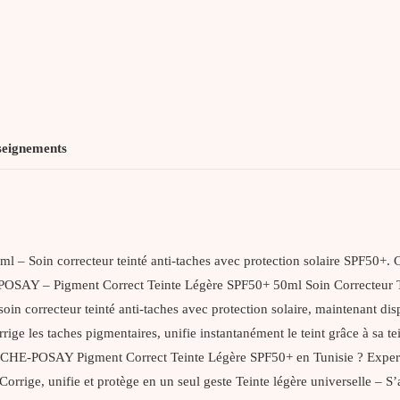
SPF50+
seignements
in correcteur teinté anti-taches avec protection solaire SPF50+. Corri
POSAY – Pigment Correct Teinte Légère SPF50+ 50ml Soin Correcte
in correcteur teinté anti-taches avec protection solaire, maintenant dis
rrige les taches pigmentaires, unifie instantanément le teint grâce à sa t
 ROCHE-POSAY Pigment Correct Teinte Légère SPF50+ en Tunisie ? Exper
ige, unifie et protège en un seul geste Teinte légère universelle – S’ad