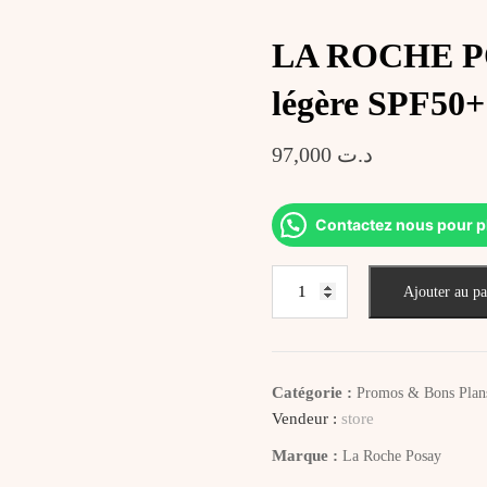
LA ROCHE POS
légère SPF50+
97,000
د.ت
Contactez nous pour p
quantité
Ajouter au pa
de
LA
ROCHE
POSAY
Catégorie :
Promos & Bons Plan
Pigment
Vendeur :
store
Correct
Marque :
La Roche Posay
teinte
légère