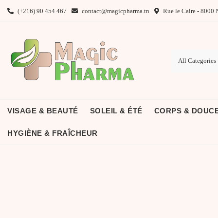
Skip
(+216) 90 454 467
contact@magicpharma.tn
Rue le Caire - 8000 
to
content
VISAGE & BEAUTÉ
SOLEIL & ÉTÉ
CORPS & DOUC
HYGIÈNE & FRAÎCHEUR