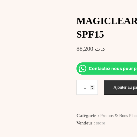
MAGICLEAR C
SPF15
88,200
د.ت
Contactez nous pour p
quantité
Ajouter au pa
de
MAGICLEAR
Crème
de
Catégorie :
Promos & Bons Plan
Jour
Vendeur :
store
Anti-
Age