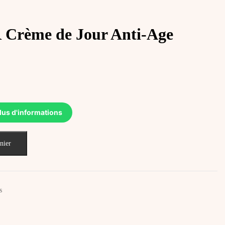
rème de Jour Anti-Age
lus d'informations
nier
s