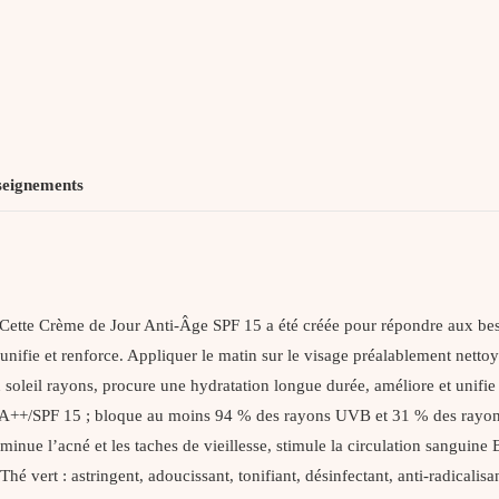
SPF15
seignements
e de Jour Anti‐Âge SPF 15 a été créée pour répondre aux besoins les
unifie et renforce. Appliquer le matin sur le visage préalablement netto
soleil rayons, procure une hydratation longue durée, améliore et unifie l
 PA++/SPF 15 ; bloque au moins 94 % des rayons UVB et 31 % des rayons
iminue l’acné et les taches de vieillesse, stimule la circulation sanguine 
 Thé vert : astringent, adoucissant, tonifiant, désinfectant, anti‐radicali