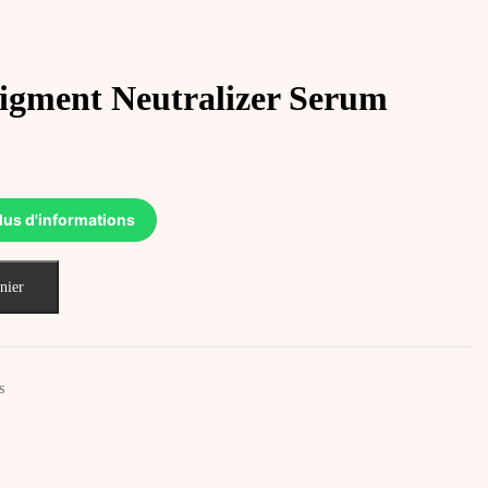
ment Neutralizer Serum
lus d'informations
nier
s