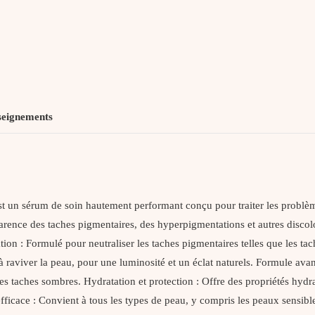
seignements
sérum de soin hautement performant conçu pour traiter les problèmes 
arence des taches pigmentaires, des hyperpigmentations et autres discolo
ion : Formulé pour neutraliser les taches pigmentaires telles que les tache
t à raviver la peau, pour une luminosité et un éclat naturels. Formule ava
 des taches sombres. Hydratation et protection : Offre des propriétés hyd
fficace : Convient à tous les types de peau, y compris les peaux sensib