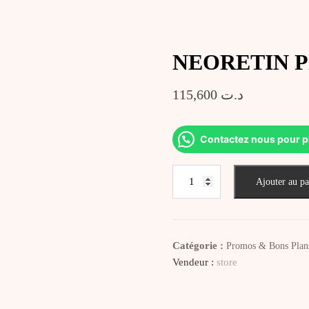
NEORETIN Pig
115,600
د.ت
Contactez nous pour p
quantité
Ajouter au pa
de
NEORETIN
Pigment
Neutralizer
Catégorie :
Promos & Bons Plan
Serum
Vendeur :
store