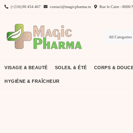
Skip
(+216) 90 454 467
contact@magicpharma.tn
Rue le Caire - 8000 
to
content
VISAGE & BEAUTÉ
SOLEIL & ÉTÉ
CORPS & DOUC
HYGIÈNE & FRAÎCHEUR