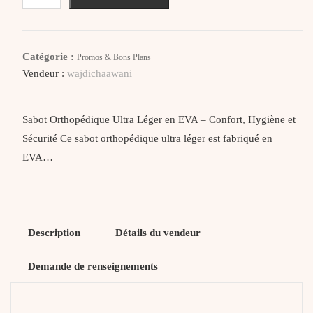
Sabot
Médical
Unisex
Catégorie :
Promos & Bons Plans
Eva
Vendeur :
wajdichaawani
DIAN
Rouge
Bourdeau
Sabot Orthopédique Ultra Léger en EVA – Confort, Hygiène et
Sécurité Ce sabot orthopédique ultra léger est fabriqué en
EVA…
Description
Détails du vendeur
Demande de renseignements