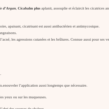
le d’Argan
,
Cicabalm plus
aplanit, assouplie et éclaircit les cicatrices 
oire, apaisant, cicatrisant est aussi antibactérien et antimycosique.
mangeaisons.
r l’acné, les agressions cutanées et les brûlures. Connue aussi pour ses ve
.
is.enouveler l’application aussi longtemps que nécessaire.
 des yeux ou sur les muqueuses.
l’abri des sources de chaleur.