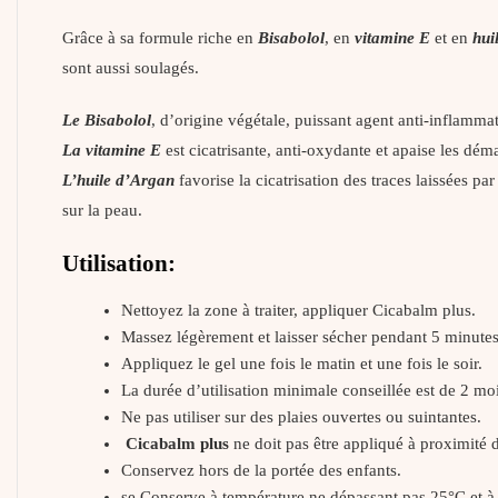
Grâce à sa formule riche en
Bisabolol
, en
vitamine E
et en
hui
sont aussi soulagés.
Le Bisabolol
, d’origine végétale, puissant agent anti-inflammat
La vitamine E
est cicatrisante, anti-oxydante et apaise les dé
L’huile d’Argan
favorise la cicatrisation des traces laissées pa
sur la peau.
Utilisation:
Nettoyez la zone à traiter, appliquer Cicabalm plus.
Massez légèrement et laisser sécher pendant 5 minutes
Appliquez le gel une fois le matin et une fois le soir.
La durée d’utilisation minimale conseillée est de 2 mo
Ne pas utiliser sur des plaies ouvertes ou suintantes.
Cicabalm plus
ne doit pas être appliqué à proximité
Conservez hors de la portée des enfants.
se Conserve à température ne dépassant pas 25°C et à 