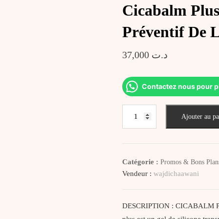
Cicabalm Plus
Préventif De 
37,000
د.ت
Contactez nous pour p
quantité
Ajouter au pa
de
Cicabalm
Plus
Gel
Catégorie :
Promos & Bons Plan
De
Vendeur :
wajdichaawani
Silicone
Réparateur
Et
DESCRIPTION : CICABALM Plus G
Préventif
plus est un gel de silicone tra