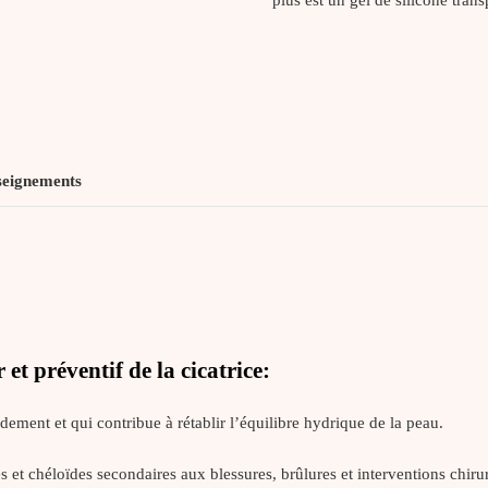
De
La
Cicatrice
20GR
seignements
t préventif de la cicatrice:
dement et qui contribue à rétablir l’équilibre hydrique de la peau.
 et chéloïdes secondaires aux blessures, brûlures et interventions chirur