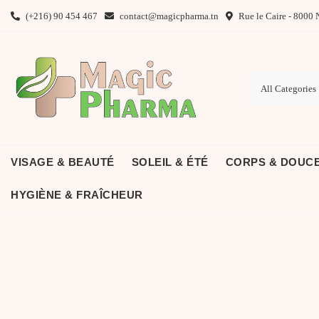
Skip
(+216) 90 454 467
contact@magicpharma.tn
Rue le Caire - 8000 
to
content
VISAGE & BEAUTÉ
SOLEIL & ÉTÉ
CORPS & DOUC
HYGIÈNE & FRAÎCHEUR