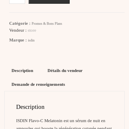
ISDIN
ISDINCEUTICS
Flavo-
Catégorie :
Promos & Bons Plans
C
Vendeur :
store
Melatonin
Marque :
isdin
–
10
Amp
Nuit
Description
Détails du vendeur
Demande de renseignements
Description
ISDIN Flavo-C Melatonin est un sérum de nuit en
ampoules qui booste la régénération cutanée pendant