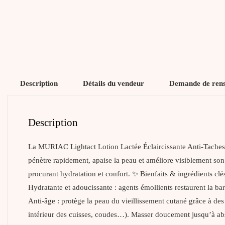
Description
Détails du vendeur
Demande de ren
Description
La MURIAC Lightact Lotion Lactée Éclaircissante Anti‑Taches es
pénètre rapidement, apaise la peau et améliore visiblement son éc
procurant hydratation et confort. ✨ Bienfaits & ingrédients clés
Hydratante et adoucissante : agents émollients restaurent la bar
Anti‑âge : protège la peau du vieillissement cutané grâce à des 
intérieur des cuisses, coudes…). Masser doucement jusqu’à abs