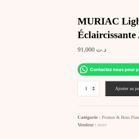
MURIAC Light
Éclaircissante
91,000
د.ت
Contactez nous pour p
quantité
Ajouter au pa
de
MURIAC
Lightact
Lotion
Catégorie :
Promos & Bons Plan
Lactée
Vendeur :
store
Éclaircissante
Anti‑Tâches