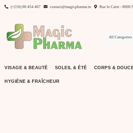
Skip
(+216) 90 454 467
contact@magicpharma.tn
Rue le Caire - 8000 
to
content
VISAGE & BEAUTÉ
SOLEIL & ÉTÉ
CORPS & DOUC
HYGIÈNE & FRAÎCHEUR