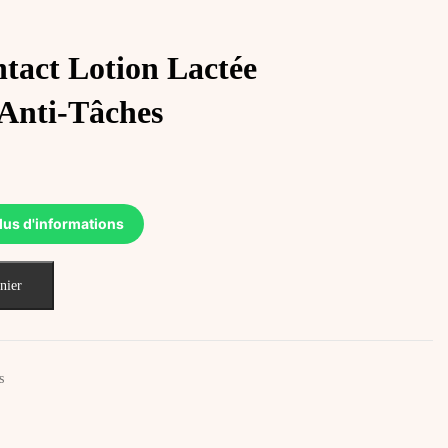
act Lotion Lactée
 Anti‑Tâches
lus d'informations
nier
s