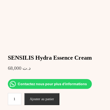
SENSILIS Hydra Essence Cream
68,000
د.ت
Contactez nous pour plus d'informations
quantité
Ajouter au panier
de
SENSILIS